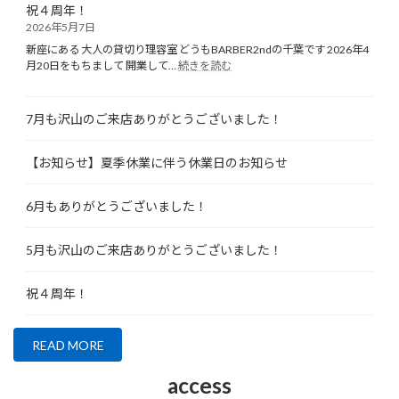
ざ
知
祝４周年！
沢
い
ら
2026年5月7日
山
ま
せ
の
新座にある 大人の貸切り理容室 どうもBARBER2ndの千葉です 2026年4
し
ご
:
月20日をもちまして 開業して…
続きを読む
た！
祝
来
４
店
周
あ
7月も沢山のご来店ありがとうございました！
年！
り
が
と
【お知らせ】夏季休業に伴う休業日のお知らせ
う
ご
6月もありがとうございました！
ざ
い
ま
5月も沢山のご来店ありがとうございました！
し
た！
祝４周年！
READ MORE
access