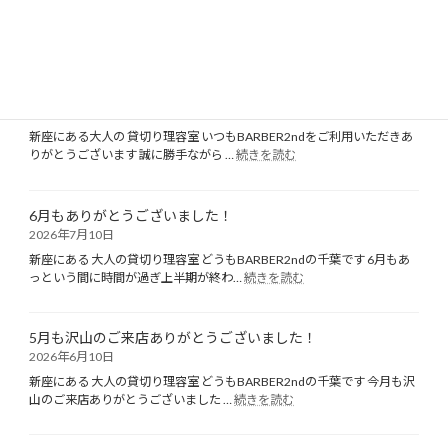
新座にある 大人の貸切り理容室 どうもBARBER2ndの千葉です みなさん
:
いかがお過ごしですか？ とても暑い…
続きを読む
7
月
も
【お知らせ】夏季休業に伴う休業日のお知らせ
沢
2026年7月23日
山
の
新座にある大人の 貸切り理容室 いつもBARBER2ndをご利用いただきあ
ご
:
りがとうございます 誠に勝手ながら …
続きを読む
【お
来
知
店
ら
あ
6月もありがとうございました！
せ】
り
2026年7月10日
夏
が
季
新座にある 大人の貸切り理容室 どうもBARBER2ndの千葉です 6月もあ
と
:
休
っという間に時間が過ぎ上半期が終わ…
続きを読む
う
6
業
ご
月
に
ざ
も
伴
い
5月も沢山のご来店ありがとうございました！
あ
う
ま
2026年6月10日
り
休
し
が
新座にある 大人の貸切り理容室 どうもBARBER2ndの千葉です 今月も沢
業
た！
と
:
山のご来店ありがとうございました …
続きを読む
日
5
う
の
月
ご
お
も