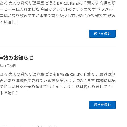
ある 大人の貸切り理容室 どうもBARBER2ndの千葉です 今月の新
ーヒー豆仕入れました 今回はブラジルのクラシコです ブラジル
コはかなり飲みやすい印象で香りが少し甘い感じが特徴です 飲み
は言 […]
続きを読む
年始のお知らせ
3年11月25日
ある 大人の貸切り理容室 どうもBAEBER2ndの千葉です 最近は急
差があり体調を崩されている方が多いように感じます 体調には気
て忙しい日々を乗り越えていきましょう！ 話は変わりまして 今
年始 […]
続きを読む