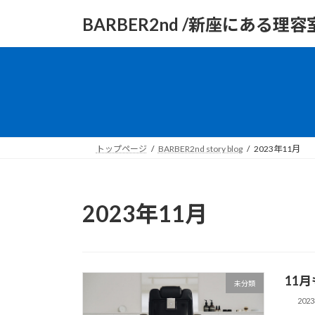
コ
ナ
BARBER2nd /新座にある理容
ン
ビ
テ
ゲ
ン
ー
ツ
シ
へ
ョ
ス
ン
キ
に
ッ
移
トップページ
BARBER2nd story blog
2023年11月
プ
動
2023年11月
11
未分類
202