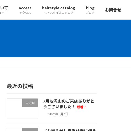
ついて
access
hairstyle catalog
blog
お問合せ
ュー
アクセス
ヘアスタイルカタログ
ブログ
最近の投稿
7月も沢山のご来店ありがと
未分類
うございました！
新着!!
2026年8月5日
【お知らせ】夏季休業に伴う