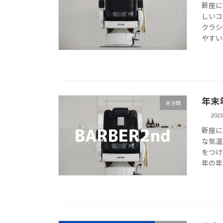
新座に
しいコ
クラシ
やすいと
年末
未分類
202
新座に
な気温
をつけ
年の年末