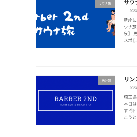
サウ
サウナ旅
202
新座に
ウナ旅
泉】 
スポ […
リン
未分類
202
埼玉県
本日は
す 今
こうとな