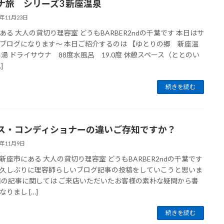
ナ旅 シリーズ3 新座温泉
3年11月23日
ある 大人の貸切り理容室 どうもBARBER2ndの千葉です 本日はサ
ブログになります〜 本日ご紹介するのは 【ゆとりの郷 新座温
男湯 ドライサウナ 88度水風呂 19.0度 休憩スペース（ととのい
]
続きを読む
ス・コンディショナーの違いご存知ですか？
3年11月9日
新座市にある 大人の貸切り理容室 どうもBARBER2ndの千葉です
久しぶりに理容師らしいブログ記事の投稿をしていこうと思いま
回の記事に関しては ご来店いただいたお客様の素朴な疑問から書
りまし […]
続きを読む