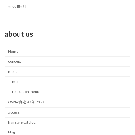
2022年2月
about us
Home
concept
menu
menu
relaxation menu
OWAY育毛スパについて
access
hairstyle catalog
blog